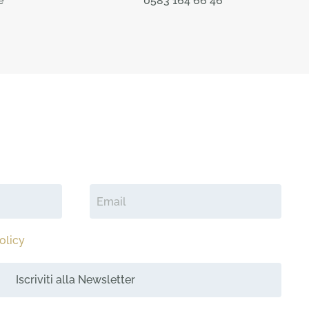
e
0583 164 66 46
olicy