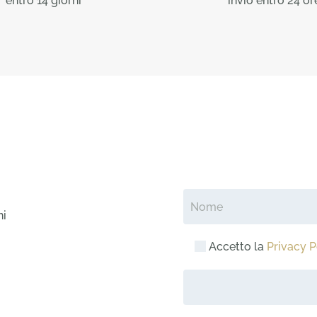
entro 14 giorni
invio entro 24 or
ni
Accetto la
Privacy P